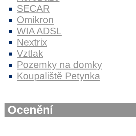
SECAR
Omikron
WIA ADSL
Nextrix
Vztlak
Pozemky na domky
Koupaliště Petynka
Ocenění