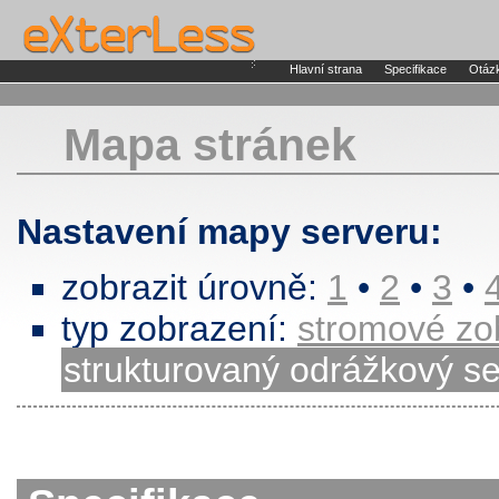
Hlavní strana
Specifikace
Otáz
Mapa stránek
Nastavení mapy serveru:
zobrazit úrovně:
1
•
2
•
3
•
typ zobrazení:
stromové zob
strukturovaný odrážkový 