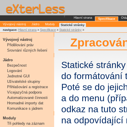
Hlavní strana
Otá
Specifikace
Vývojový nástroj
Jádro
Moduly
Statické stránky
navigace:
Hlavní strana
»
Specifikace
»
Statické stránky
»
Zpracován
Vývojový nástroj
Přidělování práv
Srovnání různých řešení
Jádro
Statické stránk
Bezpečnost
Logování
do formátování 
Jednotné GUI
Uživatelské skupiny
Poté se do jejich
Přihlašování a registrace
Vícejazyčná podpora
a do menu (přípa
Automatizované činnosti
Hromadné importy dat
odkaz na tuto st
Komunikace s jádrem
na odpovídající 
Moduly
Tři pohledy na záznam