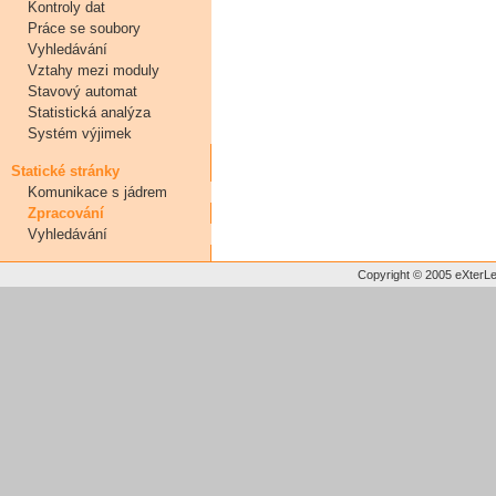
Kontroly dat
Práce se soubory
Vyhledávání
Vztahy mezi moduly
Stavový automat
Statistická analýza
Systém výjimek
Statické stránky
Komunikace s jádrem
Zpracování
Vyhledávání
Copyright © 2005 eXterLes